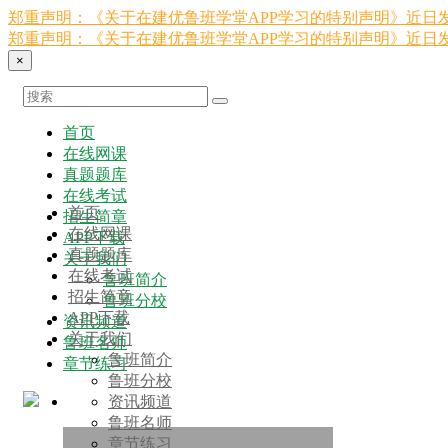
郑重声明：《关于在建优鲁班学堂APP学习的特别声明》近日发
郑重声明：《关于在建优鲁班学堂APP学习的特别声明》近日发
×
首页
在线网课
真题题库
在线考试
首页
招生简章
在线网课
APP下载
真题题库
关于我们
在线考试
鲁班简介
招生简章
鲁班分校
APP下载
资讯频道
关于我们
鲁班名师
鲁班简介
章节练习
鲁班分校
资讯频道
鲁班名师
章节练习